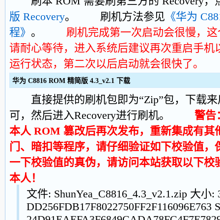
刷本 ROM 需要刷第三方的 Recovery
版 Recovery
。 刷机方法参见
《华为 C881
程》
。
刷机完成第一次启动会很慢，这
请耐心等待，进入系统后建议再次重启手机
运行状态，第二次以后启动就会很快了。
华为 C8816 ROM 精简版 4.3_v2.1 下载
直接提供的刷机包即为“Zip”包，下载来
可，然后进入Recovery进行刷机。
警告
本人 ROM 篡改后再次发布，重新集成有
门、暗扣等程序，请仔细验证如下校验值，
一下校验值的真伪，请访问本站获取以下校
本人！
文件: ShunYea_C8816_4.3_v2.1.zip 大小:
DD256FDB17F8022750FF2F116096E763 
24D91EAEFA3F6849CADA78FC4F7E7829