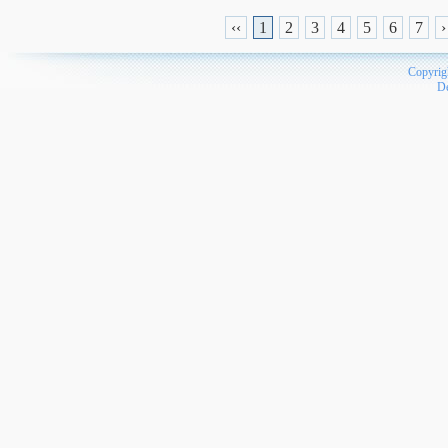
‹‹
1
2
3
4
5
6
7
›
Copyrig
D