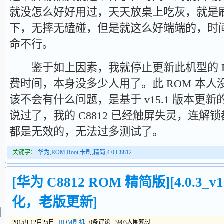
就没怎么好好用过，天天放桌上吃灰，就是刷
下，无摔无磕碰，但是就这么好端端的，时
命不行。
鉴于如上因素，我就停止更新此机型的 R
费时间，本身没多少人用了。此 ROM 本
该不会有什么问题，是基于 v15.1 版本更
说过了，我的 C8812 已经触屏失灵，连
都是无效的，无法过多测试了。
关键字：
华为
,
ROM
,
Root
,
卡刷
,
精简
,
4.0
,
C8812
[华为 C8812 ROM 精简版][4.0.3_v1
化，老版更新]
2015年12月25日
ROM刷机
0条评论 3903人围观过