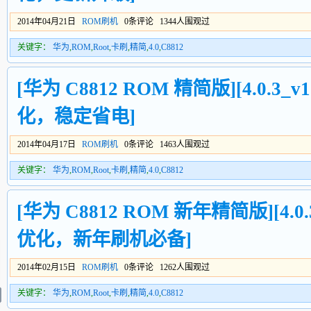
2014年04月21日
ROM刷机
0条评论 1344人围观过
关键字：
华为
,
ROM
,
Root
,
卡刷
,
精简
,
4.0
,
C8812
[华为 C8812 ROM 精简版][4.0.3_v1
化，稳定省电]
2014年04月17日
ROM刷机
0条评论 1463人围观过
关键字：
华为
,
ROM
,
Root
,
卡刷
,
精简
,
4.0
,
C8812
[华为 C8812 ROM 新年精简版][4.0.3
优化，新年刷机必备]
2014年02月15日
ROM刷机
0条评论 1262人围观过
关键字：
华为
,
ROM
,
Root
,
卡刷
,
精简
,
4.0
,
C8812