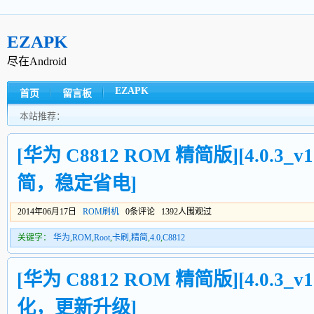
EZAPK
尽在Android
EZAPK
首页
留言板
本站推荐：
[华为 C8812 ROM 精简版][4.0.3_v1
简，稳定省电]
2014年06月17日
ROM刷机
0条评论 1392人围观过
关键字：
华为
,
ROM
,
Root
,
卡刷
,
精简
,
4.0
,
C8812
[华为 C8812 ROM 精简版][4.0.3_v1
化，更新升级]