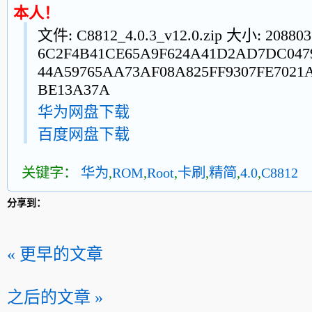
本人！
文件: C8812_4.0.3_v12.0.zip 大小: 2088
6C2F4B41CE65A9F624A41D2AD7DC047
44A59765AA73AF08A825FF9307FE7021
BE13A37A
华为网盘下载
百度网盘下载
关键字：
华为
,
ROM
,
Root
,
卡刷
,
精简
,
4.0
,
C8812
分享到：
« 更早的文章
之后的文章 »