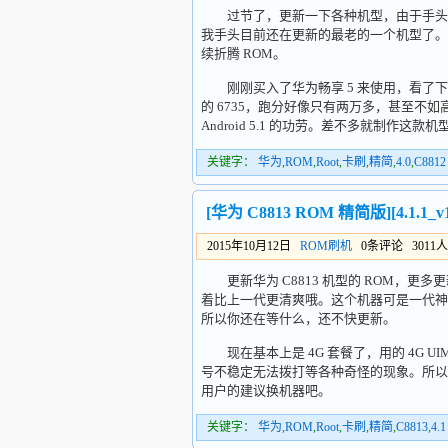
过节了，更新一下各种机型，由于手头的机
我手头目前还在更新的最老的一个机型了。
续折腾 ROM。
刚刚买入了华为畅享 5 来使用，看了下，默
的 6735，跑分好像只有两万多，甚至不如
Android 5.1 的功劳。差不多就制作这款机
关键字：
华为
,
ROM
,
Root
,
卡刷
,
精简
,
4.0
,
C8812
[华为 C8813 ROM 精简版][4.1.1
2015年10月12日
ROM刷机
0条评论 3011
更新华为 C8813 机型的 ROM，更多
着比上一代更清爽哦。这个机器可是一代神
所以你还在等什么，还不快更新。
现在基本上是 4G 套餐了，用的 4G UI
号不稳定无法拨打等各种奇怪的现象。所以如
用户的建议换机器吧。
关键字：
华为
,
ROM
,
Root
,
卡刷
,
精简
,
C8813
,
4.1