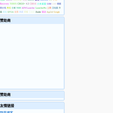
Recovery
N880S
C8650+
4.3
C8816
小米桌面
GSM
GMS
愤怒
的小鸟
教程
小米
N600
ADWLauncher
LauncherPro
三网
汉化版
升
级
优化
QVGA
实用
典藏
荣耀
王自如
Zealer
驱动
App2sd
Google
赞助商
赞助商
友情链接
野草博客