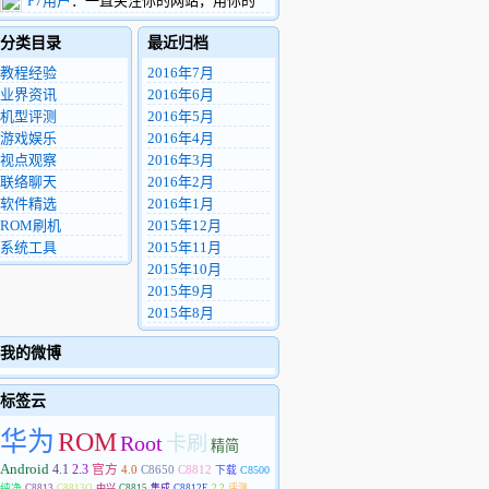
P7用户
：一直关注你的网站，用你的
看到这条留言，希望您能把这个机器用的找
ROM4年多了，中间换了2部华为手机。现
的东西包一份给我，非常感谢。
分类目录
最近归档
在用华为P7 电信版，很希望你能做P7的精
8972812@qq.com
简优化ROM。
教程经验
2016年7月
业界资讯
2016年6月
机型评测
2016年5月
游戏娱乐
2016年4月
视点观察
2016年3月
联络聊天
2016年2月
软件精选
2016年1月
ROM刷机
2015年12月
系统工具
2015年11月
2015年10月
2015年9月
2015年8月
我的微博
标签云
华为
ROM
Root
卡刷
精简
Android
4.1
2.3
官方
4.0
C8650
C8812
下载
C8500
纯净
C8813
C8813Q
中兴
C8815
集成
C8812E
2.2
评测