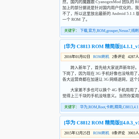
然，国内的魔趣跟 CyanogenMod 团
加上的部分据说是针对国内用户优化的，我没刷
不了，所以这里放出最新的 Android 5.1
一个 ROM 了。
关键字：
下载
,
官方
,
ROM
,
grouper
,
Nexus7
,
线刷
[华为 C8813 ROM 精简版][4.1.1
2016年01月02日
ROM刷机
2条评论 4287
跨入新年了，首先给大家说声新年好。继续更
下岗了，因为现在 3G 手机好像也没啥用了
各大运营商都在加速让 3G 网络退网，这
大家差不多也可以换个 4G 手机用用了
觉得上三千块的手机没啥意义。当然你爱用
关键字：
华为
,
ROM
,
Root
,
卡刷
,
精简
,
C8813
,
4.1
[华为 C8812 ROM 精简版][4.0.3
2015年12月25日
ROM刷机
0条评论 3903