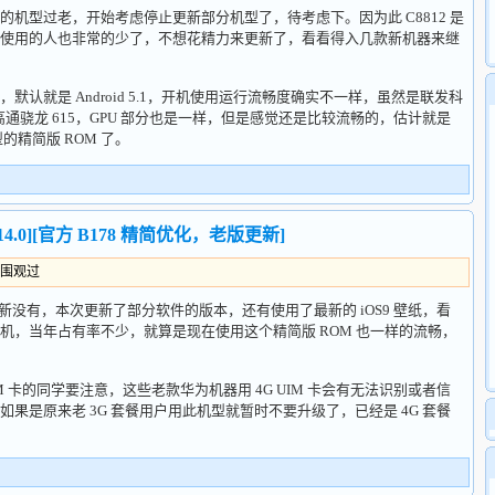
型过老，开始考虑停止更新部分机型了，待考虑下。因为此 C8812 是
使用的人也非常的少了，不想花精力来更新了，看看得入几款新机器来继
认就是 Android 5.1，开机使用运行流畅度确实不一样，虽然是联发科
高通骁龙 615，GPU 部分也是一样，但是感觉还是比较流畅的，估计就是
型的精简版 ROM 了。
_v14.0][官方 B178 精简优化，老版更新]
人围观过
更新没有，本次更新了部分软件的版本，还有使用了最新的 iOS9 壁纸，看
机，当年占有率不少，就算是现在使用这个精简版 ROM 也一样的流畅，
M 卡的同学要注意，这些老款华为机器用 4G UIM 卡会有无法识别或者信
果是原来老 3G 套餐用户用此机型就暂时不要升级了，已经是 4G 套餐