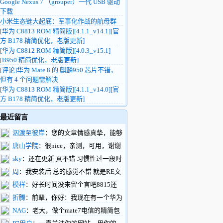
Google Nexus 7 （grouper）一代 USB 驱动
下载
小米生态链大起底：军事化作战的航母群
[华为 C8813 ROM 精简版][4.1.1_v14.1][官
方 B178 精简优化，老版更新]
[华为 C8812 ROM 精简版][4.0.3_v15.1]
[B950 精简优化，老版更新]
[评论]华为 Mate 8 的 麒麟950 芯片不错，
但有 4 个问题需解决
[华为 C8813 ROM 精简版][4.1.1_v14.0][官
方 B178 精简优化，老版更新]
最近留言
泅渡至彼岸
：您的文章情感真挚，能够
触动人心，引起共鸣。您的文章构思巧妙，
唐山学院
：很nice，亲测，可用，谢谢
情节设计新颖，让人拍案叫绝。
楼主
sky
：还在更新 真不错 习惯性过一段时
https://www.renhehui.com/renhehui/1289.html
间就过来看看
周
：我安装后 总的感觉不错 就是RE文
件管理不能正常工作 往系统内拷贝文件不
模样
：好长时间没来留个言吧8815还
行能再搞一版吗
做三网通吗？这样做个备用很不错，下一步
折腾
：前辈，你好：我现在有一个华为
有什么打算呢，做刷机包不行了！
c8500的机器。但是我百度也找不到刷机软
NAG
：老大，做个mate7电信的精简包
件，驱动的下载地址。如果您在百忙当中能
吧，网上都是东改西改的个性包