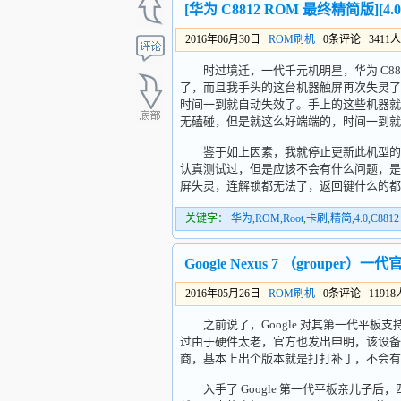
[华为 C8812 ROM 最终精简版][4.
2016年06月30日
ROM刷机
0条评论 3411
时过境迁，一代千元机明星，华为 C88
了，而且我手头的这台机器触屏再次失灵了
时间一到就自动失效了。手上的这些机器就
无磕碰，但是就这么好端端的，时间一到就
鉴于如上因素，我就停止更新此机型的 R
认真测试过，但是应该不会有什么问题，是基于
屏失灵，连解锁都无法了，返回键什么的都
关键字：
华为
,
ROM
,
Root
,
卡刷
,
精简
,
4.0
,
C8812
Google Nexus 7 （grouper）一代
2016年05月26日
ROM刷机
0条评论 1191
之前说了，Google 对其第一代平板支持已经
过由于硬件太老，官方也发出申明，该设备最
商，基本上出个版本就是打打补丁，不会有
入手了 Google 第一代平板亲儿子后，四