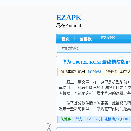
EZAPK
尽在Android
EZAPK
首页
留言板
本站推荐：
[华为 C8812E ROM 最终精简版][4
2016年07月03日
ROM刷机
0条评论 4878
跟上一篇文章一样，这里是机型华为 C8
再使用了，机器性能已经无法跟上目前主流
的机器，也还是这样，看来华为的这批屏幕
做了部分软件版本的更新，此最终的精简版
发布一些新的机型，当然现在空闲时间还真不
关键字：
华为
,
ROM
,
Root
,
卡刷
,
精简
,
4.0
,
C8812