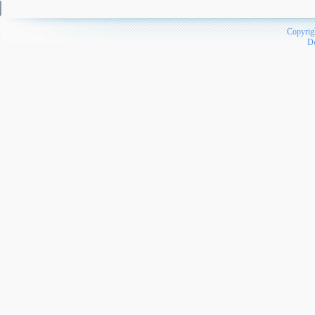
Copyrig
D