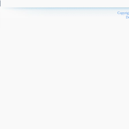
Copyrig
D