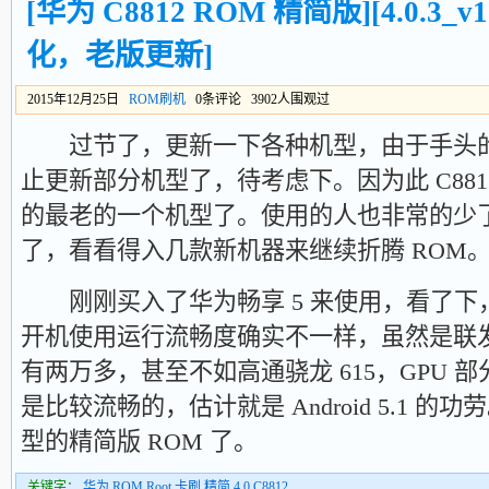
[华为 C8812 ROM 精简版][4.0.3_v1
化，老版更新]
2015年12月25日
ROM刷机
0条评论 3902人围观过
过节了，更新一下各种机型，由于手头的
止更新部分机型了，待考虑下。因为此 C88
的最老的一个机型了。使用的人也非常的少
了，看看得入几款新机器来继续折腾 ROM
刚刚买入了华为畅享 5 来使用，看了下，默认就
开机使用运行流畅度确实不一样，虽然是联发科
有两万多，甚至不如高通骁龙 615，GPU 
是比较流畅的，估计就是 Android 5.1 
型的精简版 ROM 了。
关键字：
华为
,
ROM
,
Root
,
卡刷
,
精简
,
4.0
,
C8812