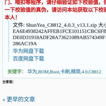
门、暗扣等程序，请仔细验证如下校验值，
一下校验值的真伪，请访问本站获取以下校
本人！
文件: ShunYea_C8812_4.0.3_v13.1.zip 
EA6E4938242AFFEB1FCE101151CBC6FB
DE0D31918ADF28A73621089AB574349F1
286AC19A
华为网盘下载
百度网盘下载
关键字：
华为
,
ROM
,
Root
,
卡刷
,
精简
,
4.0
,
C8812
分享到：
« 更早的文章