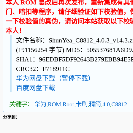
本人 ROM 篡改后再次发布，重新集成有
门、暗扣等程序，请仔细验证如下校验值，
一下校验值的真伪，请访问本站获取以下校
本人！
文件名称：ShunYea_C8812_4.0.3_v14.3
(191156254 字节) MD5：505537681A6D9
SHA1：96EDBF5DF92643B279EBB94E5
CRC32：F718911C
华为网盘下载（暂停下载）
百度网盘下载
关键字：
华为
,
ROM
,
Root
,
卡刷
,
精简
,
4.0
,
C8812
分享到：