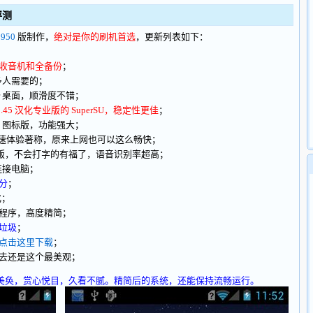
 评测
950
版制作，
绝对是你的刷机首选
，更新列表如下：
收音机和全备份
；
多人需要的；
er 桌面，顺滑度不错；
1.45 汉化专业版的 SuperSU，稳定性更佳
；
Style 图标版，功能强大；
版，以极速体验著称，原来上网也可以这么畅快；
484 版，不会打字的有福了，语音识别率超高；
连接电脑；
分
；
化；
程序，高度精简；
垃圾
；
点击这里下载
；
去还是这个最美观；
美轮美奂，赏心悦目，久看不腻。精简后的系统，还能保持流畅运行。