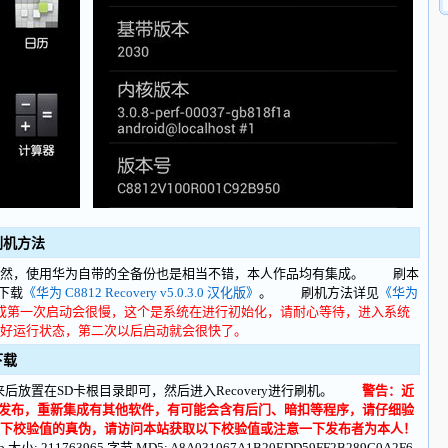
4 刷机方法
然，使用华为自带的全备份也是相当不错，本人作品均有集成。 刷本
里下载
《华为 C8812 Recovery v5.0.3.0 汉化版》
。 刷机方法详见
《华为
成第一次启动会很慢，这个是系统在进行初始化，请耐心等待，进入系统
好运行状态，第二次以后启动就会很快了。
 下载
后放置在SD卡根目录即可，然后进入Recovery进行刷机。
警告：近
再次发布，重新集成有其他软件，有可能会含有后门、暗扣等程序，请仔细验
下校验值的真伪，请访问本站获取以下校验值或注意一下发布者为本人！
.zip 大小: 211763965 字节 MD5: A8A031067A1B20EDD59FF2B289C0A2F6