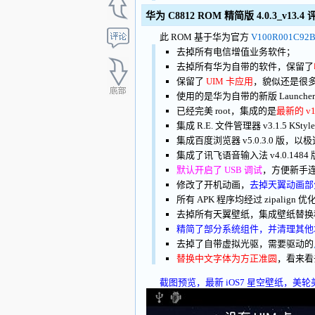
华为 C8812 ROM 精简版 4.0.3_v13.4
此 ROM 基于华为官方
V100R001C92B
去掉所有电信增值业务软件；
去掉所有华为自带的软件，保留了
保留了
UIM 卡应用
，貌似还是很
使用的是华为自带的新版 Launch
已经完美 root，集成的是
最新的 v
集成 R.E. 文件管理器 v3.1.5 K
集成百度浏览器 v5.0.3.0 
集成了讯飞语音输入法 v4.0.1
默认开启了 USB 调试
，方便新手
修改了开机动画，
去掉天翼动画部
所有 APK 程序均经过 zipalign 优
去掉所有天翼壁纸，集成壁纸替换
精简了部分系统组件，并清理其他
去掉了自带虚拟光驱，需要驱动的
替换中文字体为方正准圆
，看来看
截图预览，最新 iOS7 星空壁纸，