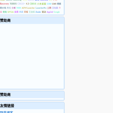
Recovery
N880S
C8650+
4.3
C8816
小米桌面
GSM
GMS
愤怒
的小鸟
教程
小米
N600
ADWLauncher
LauncherPro
三网
汉化版
升
级
优化
QVGA
实用
典藏
荣耀
王自如
Zealer
驱动
App2sd
Google
赞助商
赞助商
友情链接
野草博客