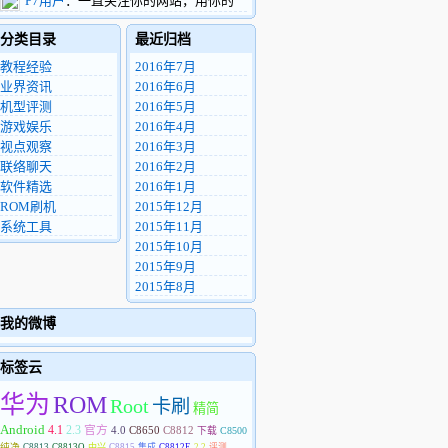
P7用户
：一直关注你的网站，用你的
看到这条留言，希望您能把这个机器用的找
ROM4年多了，中间换了2部华为手机。现
的东西包一份给我，非常感谢。
分类目录
最近归档
在用华为P7 电信版，很希望你能做P7的精
8972812@qq.com
简优化ROM。
教程经验
2016年7月
业界资讯
2016年6月
机型评测
2016年5月
游戏娱乐
2016年4月
视点观察
2016年3月
联络聊天
2016年2月
软件精选
2016年1月
ROM刷机
2015年12月
系统工具
2015年11月
2015年10月
2015年9月
2015年8月
我的微博
标签云
华为
ROM
Root
卡刷
精简
Android
4.1
2.3
官方
4.0
C8650
C8812
下载
C8500
纯净
C8813
C8813Q
中兴
C8815
集成
C8812E
2.2
评测