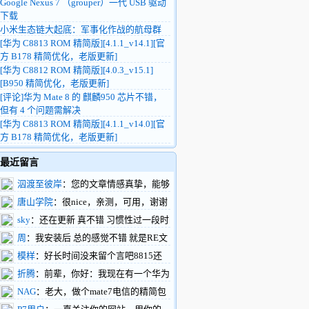
Google Nexus 7 （grouper）一代 USB 驱动
下载
小米生态链大起底：军事化作战的航母群
[华为 C8813 ROM 精简版][4.1.1_v14.1][官
方 B178 精简优化，老版更新]
[华为 C8812 ROM 精简版][4.0.3_v15.1]
[B950 精简优化，老版更新]
[评论]华为 Mate 8 的 麒麟950 芯片不错，
但有 4 个问题需解决
[华为 C8813 ROM 精简版][4.1.1_v14.0][官
方 B178 精简优化，老版更新]
最近留言
泅渡至彼岸
：您的文章情感真挚，能够
触动人心，引起共鸣。您的文章构思巧妙，
唐山学院
：很nice，亲测，可用，谢谢
情节设计新颖，让人拍案叫绝。
楼主
sky
：还在更新 真不错 习惯性过一段时
https://www.renhehui.com/renhehui/1289.html
间就过来看看
周
：我安装后 总的感觉不错 就是RE文
件管理不能正常工作 往系统内拷贝文件不
模样
：好长时间没来留个言吧8815还
行能再搞一版吗
做三网通吗？这样做个备用很不错，下一步
折腾
：前辈，你好：我现在有一个华为
有什么打算呢，做刷机包不行了！
c8500的机器。但是我百度也找不到刷机软
NAG
：老大，做个mate7电信的精简包
件，驱动的下载地址。如果您在百忙当中能
吧，网上都是东改西改的个性包