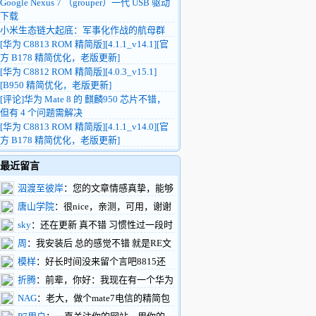
Google Nexus 7 （grouper）一代 USB 驱动
下载
小米生态链大起底：军事化作战的航母群
[华为 C8813 ROM 精简版][4.1.1_v14.1][官
方 B178 精简优化，老版更新]
[华为 C8812 ROM 精简版][4.0.3_v15.1]
[B950 精简优化，老版更新]
[评论]华为 Mate 8 的 麒麟950 芯片不错，
但有 4 个问题需解决
[华为 C8813 ROM 精简版][4.1.1_v14.0][官
方 B178 精简优化，老版更新]
最近留言
泅渡至彼岸
：您的文章情感真挚，能够
触动人心，引起共鸣。您的文章构思巧妙，
唐山学院
：很nice，亲测，可用，谢谢
情节设计新颖，让人拍案叫绝。
楼主
sky
：还在更新 真不错 习惯性过一段时
https://www.renhehui.com/renhehui/1289.html
间就过来看看
周
：我安装后 总的感觉不错 就是RE文
件管理不能正常工作 往系统内拷贝文件不
模样
：好长时间没来留个言吧8815还
行能再搞一版吗
做三网通吗？这样做个备用很不错，下一步
折腾
：前辈，你好：我现在有一个华为
有什么打算呢，做刷机包不行了！
c8500的机器。但是我百度也找不到刷机软
NAG
：老大，做个mate7电信的精简包
件，驱动的下载地址。如果您在百忙当中能
吧，网上都是东改西改的个性包