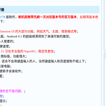
 评测
178
版制作，
刷机前推荐先刷一次对应版本号的官方版本
，此精简版本绝
下：
Emotion UI 的大部分功能，例如天气、主题、情景模式等
；
 桌面，Android 4.1 的超级顺滑得到了淋漓尽致的展现；
多人需要的；
硬道理；
1.51 汉化专业版的 SuperSU，稳定性更佳
；
Style 图标版，功能强大；
84 版，适合不会用键盘输入的人，当然键盘输入和百度搜狗不相上下；
连接电脑；
便新手安装软件；
置；
 网络秒定不是问题。
；
分
；
提示；
化；