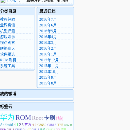
P7用户
：一直关注你的网站，用你的
看到这条留言，希望您能把这个机器用的找
ROM4年多了，中间换了2部华为手机。现
的东西包一份给我，非常感谢。
分类目录
最近归档
在用华为P7 电信版，很希望你能做P7的精
8972812@qq.com
简优化ROM。
教程经验
2016年7月
业界资讯
2016年6月
机型评测
2016年5月
游戏娱乐
2016年4月
视点观察
2016年3月
联络聊天
2016年2月
软件精选
2016年1月
ROM刷机
2015年12月
系统工具
2015年11月
2015年10月
2015年9月
2015年8月
我的微博
标签云
华为
ROM
Root
卡刷
精简
Android
4.1
2.3
官方
4.0
C8650
C8812
下载
C8500
纯净
C8813
C8813Q
中兴
C8815
集成
C8812E
2.2
评测