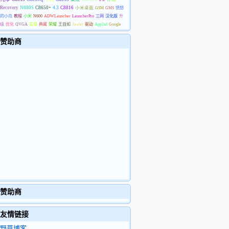
Recovery
N880S
C8650+
4.3
C8816
小米桌面
GSM
GMS
愤怒
的小鸟
教程
小米
N600
ADWLauncher
LauncherPro
三网
汉化版
升
级
优化
QVGA
实用
典藏
荣耀
王自如
Zealer
驱动
App2sd
Google
赞助商
赞助商
友情链接
野草博客