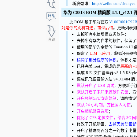
新浪微博：
http://weibo.com/shunyea
华为 C8813 ROM 精简版 4.1.1_v12.1
此 ROM 基于华为官方
V100R001C92B
对是你的刷机首选，错过后悔
。更新列表如
去掉所有电信增值业务软件；
去掉所有华为自带的软件，保留了
使用的是华为全新的 Emotion UI
保留了
UIM 卡应用
，貌似还是很
精简了部分程序的体积
，体积才是
已经完美 root，集成的是
最新的 v
集成 R.E. 文件管理器 v3.1.5 K
集成讯飞语音输入法 v4.0.14
默认开启了 USB 调试
，方便新手
默认开启了未知来源软件安装
，方
开启强制GPU渲染菜单
，请酌情设
默认 24 小时制，方便国人习惯
；
开启相机静音选项
；
优化了 GPS 定位文件，结合 3G
修改了开机动画，
去掉天翼动画部
开启了精确到百分之一的数字电量
所有 APK 程序均经过 zipalign 优