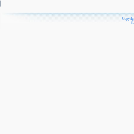
Copyrig
D