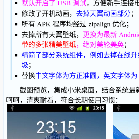
默认开启了 USB 调试
，方便新手连接
修改了开机动画，
去掉天翼动画部分
；
所有 APK 程序均经过 zipalign 优化；
去掉所有天翼壁纸，
更换为最新 Androi
带的多张精美壁纸
，绝对美轮美奂
；
精简了部分系统组件，例如去掉在线升
圾
；
替换
中文字体为方正准圆，英文字体为 Wind
截图预览，集成小米桌面，结合系统最新壁纸
呵呵，清爽耐看，符合长期使用习惯：