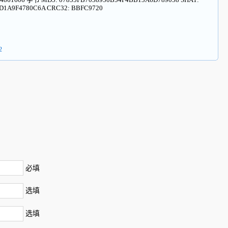
D1A9F4780C6A CRC32: BBFC9720
2
必填
选填
选填