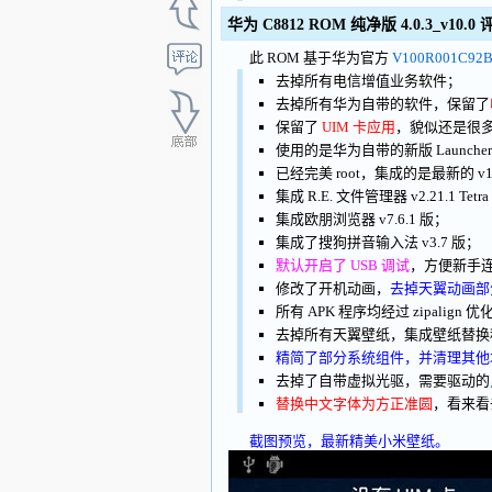
华为 C8812 ROM 纯净版 4.0.3_v10.0
此 ROM 基于华为官方
V100R001C92B
去掉所有电信增值业务软件；
去掉所有华为自带的软件，保留了
保留了
UIM 卡应用
，貌似还是很
使用的是华为自带的新版 Launch
已经完美 root，集成的是最新的 v1
集成 R.E. 文件管理器 v2.21.1 Tet
集成欧朋浏览器 v7.6.1 版；
集成了搜狗拼音输入法 v3.7 版；
默认开启了 USB 调试
，方便新手
修改了开机动画，
去掉天翼动画部
所有 APK 程序均经过 zipalign 优
去掉所有天翼壁纸，集成壁纸替换
精简了部分系统组件，并清理其他
去掉了自带虚拟光驱，需要驱动的
替换中文字体为方正准圆
，看来看
截图预览，最新精美小米壁纸。