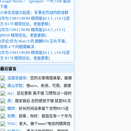
Google Nexus 7 （grouper）一代 USB 驱动
下载
小米生态链大起底：军事化作战的航母群
[华为 C8813 ROM 精简版][4.1.1_v14.1][官
方 B178 精简优化，老版更新]
[华为 C8812 ROM 精简版][4.0.3_v15.1]
[B950 精简优化，老版更新]
[评论]华为 Mate 8 的 麒麟950 芯片不错，
但有 4 个问题需解决
[华为 C8813 ROM 精简版][4.1.1_v14.0][官
方 B178 精简优化，老版更新]
最近留言
泅渡至彼岸
：您的文章情感真挚，能够
触动人心，引起共鸣。您的文章构思巧妙，
唐山学院
：很nice，亲测，可用，谢谢
情节设计新颖，让人拍案叫绝。
楼主
sky
：还在更新 真不错 习惯性过一段时
https://www.renhehui.com/renhehui/1289.html
间就过来看看
周
：我安装后 总的感觉不错 就是RE文
件管理不能正常工作 往系统内拷贝文件不
模样
：好长时间没来留个言吧8815还
行能再搞一版吗
做三网通吗？这样做个备用很不错，下一步
折腾
：前辈，你好：我现在有一个华为
有什么打算呢，做刷机包不行了！
c8500的机器。但是我百度也找不到刷机软
NAG
：老大，做个mate7电信的精简包
件，驱动的下载地址。如果您在百忙当中能
吧，网上都是东改西改的个性包