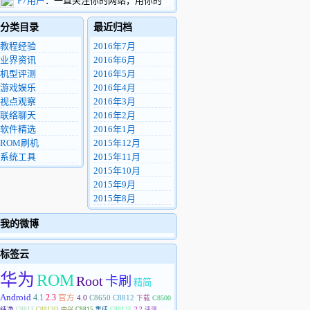
P7用户
：一直关注你的网站，用你的
看到这条留言，希望您能把这个机器用的找
ROM4年多了，中间换了2部华为手机。现
的东西包一份给我，非常感谢。
分类目录
最近归档
在用华为P7 电信版，很希望你能做P7的精
8972812@qq.com
简优化ROM。
教程经验
2016年7月
业界资讯
2016年6月
机型评测
2016年5月
游戏娱乐
2016年4月
视点观察
2016年3月
联络聊天
2016年2月
软件精选
2016年1月
ROM刷机
2015年12月
系统工具
2015年11月
2015年10月
2015年9月
2015年8月
我的微博
标签云
华为
ROM
Root
卡刷
精简
Android
4.1
2.3
官方
4.0
C8650
C8812
下载
C8500
纯净
C8813
C8813Q
中兴
C8815
集成
C8812E
2.2
评测