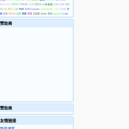
Recovery
N880S
C8650+
4.3
C8816
小米桌面
GSM
GMS
愤怒
的小鸟
教程
小米
N600
ADWLauncher
LauncherPro
三网
汉化版
升
级
优化
QVGA
实用
典藏
荣耀
王自如
Zealer
驱动
App2sd
Google
赞助商
赞助商
友情链接
野草博客