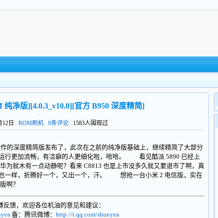
 纯净版][4.0.3_v10.0][官方 B950 深度精简]
3月12日
ROM刷机
0条评论
1583人围观过
0 版制作的深度精简版发布了，此次在之前的纯净版基础上，继续精简了大部分
，运行更加流畅，有洁癖的人更细化啦，哈哈。 看见酷派 5890 已经上
为就木有一点动静呢？看来 C8813 也是上市没多久就又要退市了啊，真
的也一样，折腾好一个，又出一个，汗。 想抢一台小米 2 电信版，实在
信版啊？
博反馈，欢迎各位机油的意见和建议：
nyea
备：腾讯微博：
http://t.qq.com/shunyea