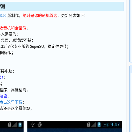
 评测
950
版制作，
绝对是你的刷机首选
，更新列表如下：
收音机和全备份
；
多人需要的；
er 桌面，顺滑度不错；
.25 汉化专业版的 SuperSU，稳定性更佳；
ra 图标版；
连接电脑；
分
；
化；
程序，高度精简；
垃圾
；
点击这里下载
；
去还是这个最美观；