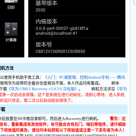
0 刷机方法
以使用手机助手类工具：
《入门：PC端管理、控制Android手机——腾讯
，使用华为自带的全备份也是相当不错，本人作品均有集成。 刷本
里下载
《华为 C8812 Recovery v5.0.3.0 汉化版》
。 刷机方法详见
《华为
成第一次启动会很慢，这个是系统在进行初始化，请耐心等待，进入系统
好运行状态，第二次以后启动就会很快了。
 下载
后放置在SD卡根目录即可，然后进入Recovery进行刷机。
警告：近
再次发布，重新集成有其他软件，有可能会含有后门、暗扣等程序，请仔细验
下校验值的真伪，请访问本站获取以下校验值或注意一下发布者为本人！
194861606 字节 MD5: 07855FB7038950B54F4BB13A6D789058 SHA1: