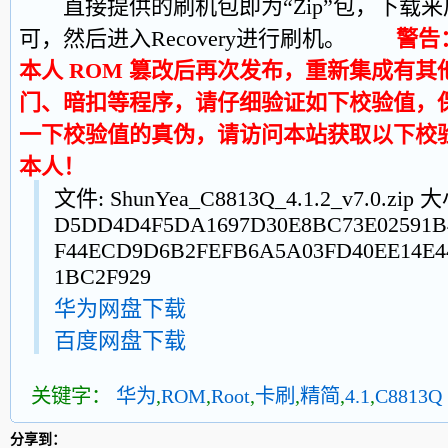
直接提供的刷机包即为“Zip”包，下载来
可，然后进入Recovery进行刷机。
警告
本人 ROM 篡改后再次发布，重新集成有
门、暗扣等程序，请仔细验证如下校验值，
一下校验值的真伪，请访问本站获取以下校
本人！
文件: ShunYea_C8813Q_4.1.2_v7.0.zip 
D5DD4D4F5DA1697D30E8BC73E02591B
F44ECD9D6B2FEFB6A5A03FD40EE14E44
1BC2F929
华为网盘下载
百度网盘下载
关键字：
华为
,
ROM
,
Root
,
卡刷
,
精简
,
4.1
,
C8813Q
分享到：