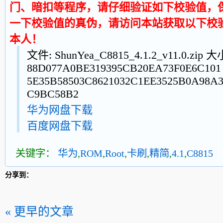
门、暗扣等程序，请仔细验证如下校验值，
一下校验值的真伪，请访问本站获取以下校
本人！
文件: ShunYea_C8815_4.1.2_v11.0.zip 
88D077A0BE319395CB20EA73F0E6C101
5E35B58503C8621032C1EE3525B0A98A3
C9BC58B2
华为网盘下载
百度网盘下载
关键字：
华为
,
ROM
,
Root
,
卡刷
,
精简
,
4.1
,
C8815
分享到：
« 更早的文章