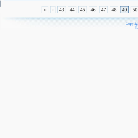
‹‹
‹
43
44
45
46
47
48
49
50
Copyrig
D