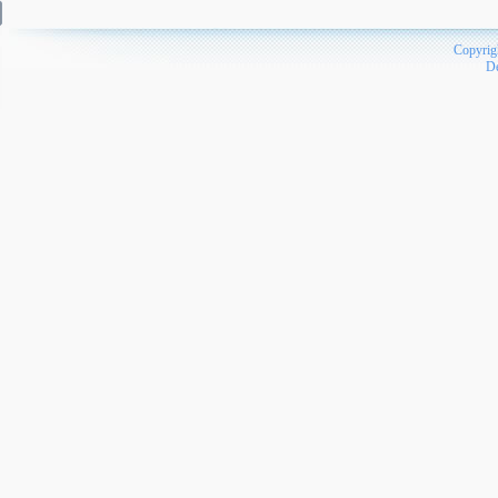
Copyrig
D