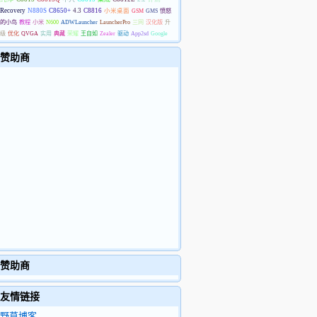
Recovery
N880S
C8650+
4.3
C8816
小米桌面
GSM
GMS
愤怒
的小鸟
教程
小米
N600
ADWLauncher
LauncherPro
三网
汉化版
升
级
优化
QVGA
实用
典藏
荣耀
王自如
Zealer
驱动
App2sd
Google
赞助商
赞助商
友情链接
野草博客