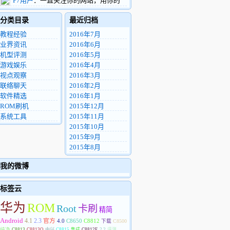
P7用户
：一直关注你的网站，用你的
看到这条留言，希望您能把这个机器用的找
ROM4年多了，中间换了2部华为手机。现
的东西包一份给我，非常感谢。
分类目录
最近归档
在用华为P7 电信版，很希望你能做P7的精
8972812@qq.com
简优化ROM。
教程经验
2016年7月
业界资讯
2016年6月
机型评测
2016年5月
游戏娱乐
2016年4月
视点观察
2016年3月
联络聊天
2016年2月
软件精选
2016年1月
ROM刷机
2015年12月
系统工具
2015年11月
2015年10月
2015年9月
2015年8月
我的微博
标签云
华为
ROM
Root
卡刷
精简
Android
4.1
2.3
官方
4.0
C8650
C8812
下载
C8500
纯净
C8813
C8813Q
中兴
C8815
集成
C8812E
2.2
评测