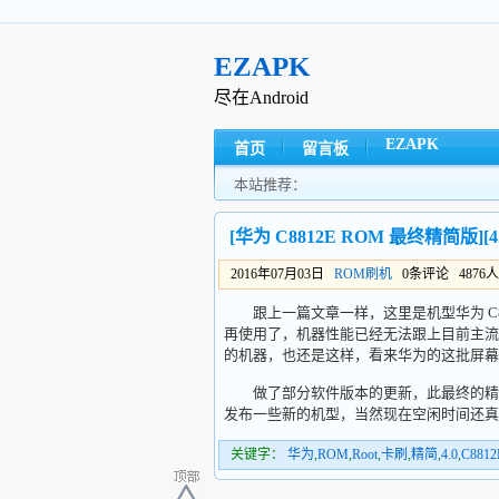
EZAPK
尽在Android
EZAPK
首页
留言板
本站推荐：
[华为 C8812E ROM 最终精简版][4
2016年07月03日
ROM刷机
0条评论 4876
跟上一篇文章一样，这里是机型华为 C8
再使用了，机器性能已经无法跟上目前主流
的机器，也还是这样，看来华为的这批屏幕
做了部分软件版本的更新，此最终的精简版
发布一些新的机型，当然现在空闲时间还真不
关键字：
华为
,
ROM
,
Root
,
卡刷
,
精简
,
4.0
,
C8812