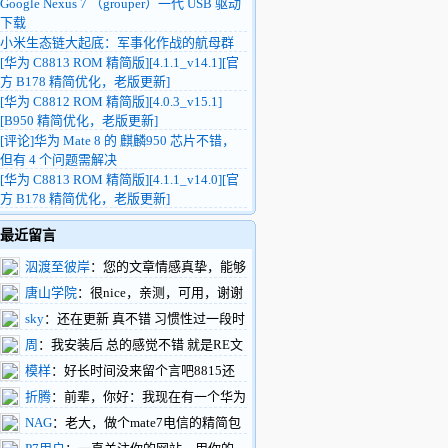
Google Nexus 7 （grouper）一代 USB 驱动
下载
小米生态链大起底：军事化作战的航母群
[华为 C8813 ROM 精简版][4.1.1_v14.1][官
方 B178 精简优化，老版更新]
[华为 C8812 ROM 精简版][4.0.3_v15.1]
[B950 精简优化，老版更新]
[评论]华为 Mate 8 的 麒麟950 芯片不错，
但有 4 个问题需解决
[华为 C8813 ROM 精简版][4.1.1_v14.0][官
方 B178 精简优化，老版更新]
最近留言
泅渡至彼岸
：您的文章情感真挚，能够
触动人心，引起共鸣。您的文章构思巧妙，
唐山学院
：很nice，亲测，可用，谢谢
情节设计新颖，让人拍案叫绝。
楼主
sky
：还在更新 真不错 习惯性过一段时
https://www.renhehui.com/renhehui/1289.html
间就过来看看
周
：我安装后 总的感觉不错 就是RE文
件管理不能正常工作 往系统内拷贝文件不
模样
：好长时间没来留个言吧8815还
行能再搞一版吗
做三网通吗？这样做个备用很不错，下一步
折腾
：前辈，你好：我现在有一个华为
有什么打算呢，做刷机包不行了！
c8500的机器。但是我百度也找不到刷机软
NAG
：老大，做个mate7电信的精简包
件，驱动的下载地址。如果您在百忙当中能
吧，网上都是东改西改的个性包