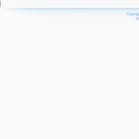
Copyrig
D