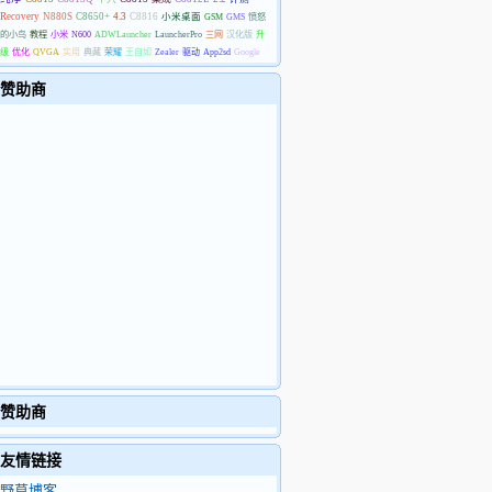
Recovery
N880S
C8650+
4.3
C8816
小米桌面
GSM
GMS
愤怒
的小鸟
教程
小米
N600
ADWLauncher
LauncherPro
三网
汉化版
升
级
优化
QVGA
实用
典藏
荣耀
王自如
Zealer
驱动
App2sd
Google
赞助商
赞助商
友情链接
野草博客