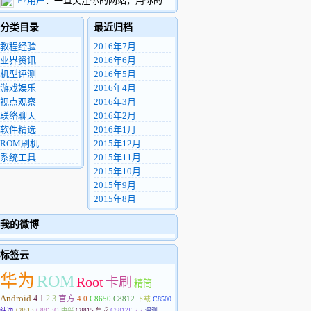
P7用户
：一直关注你的网站，用你的
看到这条留言，希望您能把这个机器用的找
ROM4年多了，中间换了2部华为手机。现
的东西包一份给我，非常感谢。
分类目录
最近归档
在用华为P7 电信版，很希望你能做P7的精
8972812@qq.com
简优化ROM。
教程经验
2016年7月
业界资讯
2016年6月
机型评测
2016年5月
游戏娱乐
2016年4月
视点观察
2016年3月
联络聊天
2016年2月
软件精选
2016年1月
ROM刷机
2015年12月
系统工具
2015年11月
2015年10月
2015年9月
2015年8月
我的微博
标签云
华为
ROM
Root
卡刷
精简
Android
4.1
2.3
官方
4.0
C8650
C8812
下载
C8500
纯净
C8813
C8813Q
中兴
C8815
集成
C8812E
2.2
评测