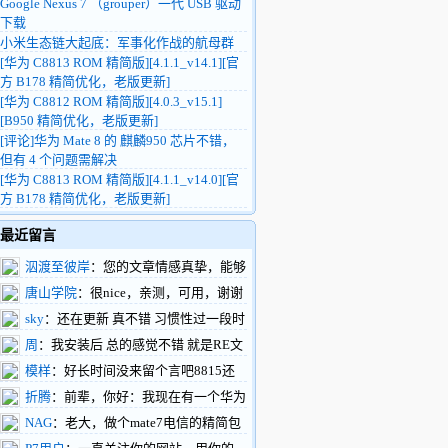
Google Nexus 7 （grouper）一代 USB 驱动
下载
小米生态链大起底：军事化作战的航母群
[华为 C8813 ROM 精简版][4.1.1_v14.1][官
方 B178 精简优化，老版更新]
[华为 C8812 ROM 精简版][4.0.3_v15.1]
[B950 精简优化，老版更新]
[评论]华为 Mate 8 的 麒麟950 芯片不错，
但有 4 个问题需解决
[华为 C8813 ROM 精简版][4.1.1_v14.0][官
方 B178 精简优化，老版更新]
最近留言
泅渡至彼岸
：您的文章情感真挚，能够
触动人心，引起共鸣。您的文章构思巧妙，
唐山学院
：很nice，亲测，可用，谢谢
情节设计新颖，让人拍案叫绝。
楼主
sky
：还在更新 真不错 习惯性过一段时
https://www.renhehui.com/renhehui/1289.html
间就过来看看
周
：我安装后 总的感觉不错 就是RE文
件管理不能正常工作 往系统内拷贝文件不
模样
：好长时间没来留个言吧8815还
行能再搞一版吗
做三网通吗？这样做个备用很不错，下一步
折腾
：前辈，你好：我现在有一个华为
有什么打算呢，做刷机包不行了！
c8500的机器。但是我百度也找不到刷机软
NAG
：老大，做个mate7电信的精简包
件，驱动的下载地址。如果您在百忙当中能
吧，网上都是东改西改的个性包