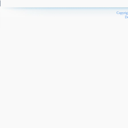
Copyrig
D