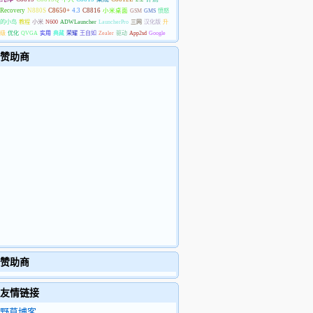
Recovery
N880S
C8650+
4.3
C8816
小米桌面
GSM
GMS
愤怒
的小鸟
教程
小米
N600
ADWLauncher
LauncherPro
三网
汉化版
升
级
优化
QVGA
实用
典藏
荣耀
王自如
Zealer
驱动
App2sd
Google
赞助商
赞助商
友情链接
野草博客