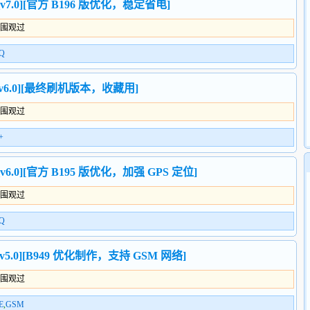
2_v7.0][官方 B196 版优化，稳定省电]
人围观过
3Q
.6_v6.0][最终刷机版本，收藏用]
人围观过
+
2_v6.0][官方 B195 版优化，加强 GPS 定位]
人围观过
3Q
4_v5.0][B949 优化制作，支持 GSM 网络]
人围观过
E
,
GSM