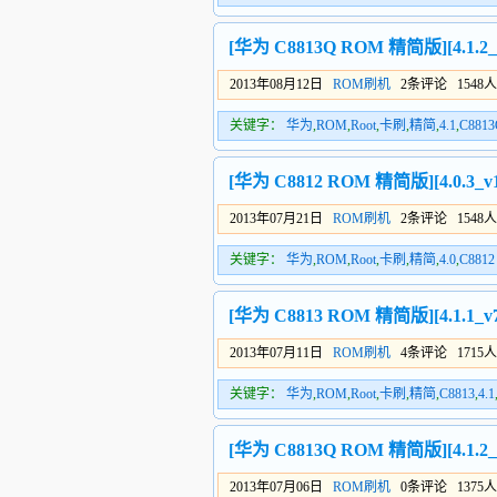
[华为 C8813Q ROM 精简版][4.1
2013年08月12日
ROM刷机
2条评论 1548
关键字：
华为
,
ROM
,
Root
,
卡刷
,
精简
,
4.1
,
C881
[华为 C8812 ROM 精简版][4.0
2013年07月21日
ROM刷机
2条评论 1548
关键字：
华为
,
ROM
,
Root
,
卡刷
,
精简
,
4.0
,
C8812
[华为 C8813 ROM 精简版][4.1.1_
2013年07月11日
ROM刷机
4条评论 1715
关键字：
华为
,
ROM
,
Root
,
卡刷
,
精简
,
C8813
,
4.1
[华为 C8813Q ROM 精简版][4.1
2013年07月06日
ROM刷机
0条评论 1375