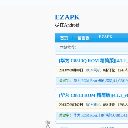
EZAPK
尽在Android
EZAPK
首页
留言板
本站推荐：
[华为 C8813Q ROM 精简版][4.1.
2013年09月09日
ROM刷机
0条评论 1247
关键字：
华为
,
ROM
,
Root
,
卡刷
,
精简
,
4.1
,
C881
[华为 C8813 ROM 精简版][4.1.1_
2013年09月02日
ROM刷机
0条评论 1298
关键字：
华为
,
ROM
,
Root
,
卡刷
,
精简
,
C8813
,
4.1