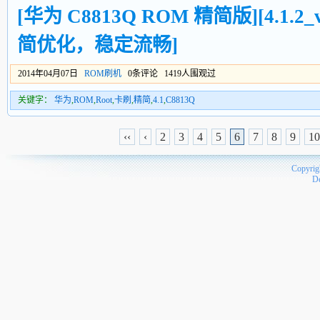
[华为 C8813Q ROM 精简版][4.1.2_v
简优化，稳定流畅]
2014年04月07日
ROM刷机
0条评论 1419人围观过
关键字：
华为
,
ROM
,
Root
,
卡刷
,
精简
,
4.1
,
C8813Q
‹‹
‹
2
3
4
5
6
7
8
9
10
Copyrig
D