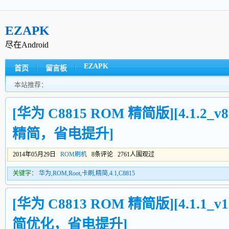
EZAPK
尽在Android
EZAPK
首页
留言板
本站推荐：
[华为 C8815 ROM 精简版][4.1.2_v
精简，省电提升]
2014年05月29日
ROM刷机
8条评论 2761人围观过
关键字：
华为
,
ROM
,
Root
,
卡刷
,
精简
,
4.1
,
C8815
[华为 C8813 ROM 精简版][4.1.1_v1
简优化，省电提升]