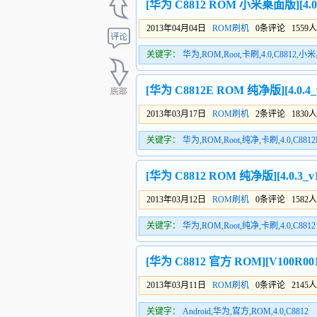
[华为 C8812 ROM 小米桌面版][4.
2013年04月04日
ROM刷机
0条评论 1559
关键字：
华为
,
ROM
,
Root
,
卡刷
,
4.0
,
C8812
,
小米
[华为 C8812E ROM 纯净版][4.0.
2013年03月17日
ROM刷机
2条评论 1830
关键字：
华为
,
ROM
,
Root
,
纯净
,
卡刷
,
4.0
,
C8812
[华为 C8812 ROM 纯净版][4.0.3_
2013年03月12日
ROM刷机
0条评论 1582
关键字：
华为
,
ROM
,
Root
,
纯净
,
卡刷
,
4.0
,
C8812
[华为 C8812 官方 ROM][V100R00
2013年03月11日
ROM刷机
0条评论 2145
关键字：
Android
,
华为
,
官方
,
ROM
,
4.0
,
C8812