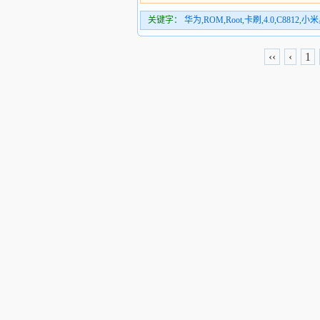
关键字：
华为
,
ROM
,
Root
,
卡刷
,
4.0
,
C8812
,
小米
‹‹
‹
1