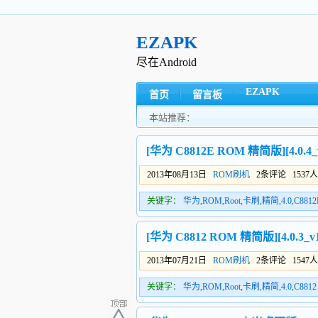
EZAPK
尽在Android
EZAPK
首页
留言板
本站推荐：
[华为 C8812E ROM 精简版][4.0.
2013年08月13日
ROM刷机
2条评论 1537
关键字：
华为
,
ROM
,
Root
,
卡刷
,
精简
,
4.0
,
C8812
[华为 C8812 ROM 精简版][4.0
2013年07月21日
ROM刷机
2条评论 1547
关键字：
华为
,
ROM
,
Root
,
卡刷
,
精简
,
4.0
,
C8812