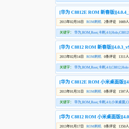
[华为 C8812E ROM 新春版][4.0
2013年02月16日
ROM刷机
2条评论 1669
关键字：
华为
,
ROM
,
Root
,
卡刷
,
4.0
,
Holo
,
C8812
[华为 C8812 ROM 新春版][4.0.
2013年02月14日
ROM刷机
0条评论 1311
关键字：
华为
,
ROM
,
Root
,
卡刷
,
4.0
,
C8812
,
Holo
[华为 C8812E ROM 小米桌面版][4
2013年01月31日
ROM刷机
0条评论 1597
关键字：
华为
,
ROM
,
Root
,
卡刷
,
4.0
,
小米桌面
,
C
[华为 C8812 ROM 小米桌面版][4.
2013年01月17日
ROM刷机
0条评论 1350