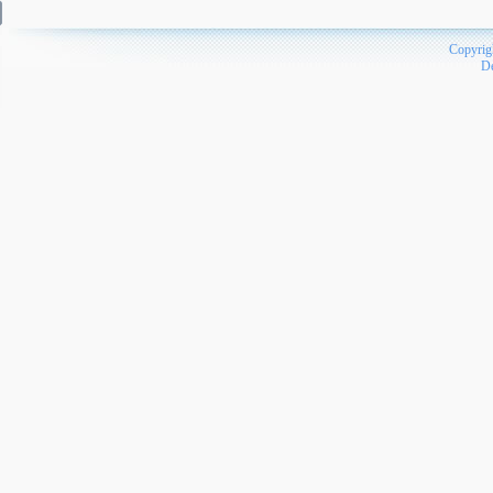
Copyrig
D