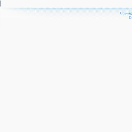
Copyrig
D