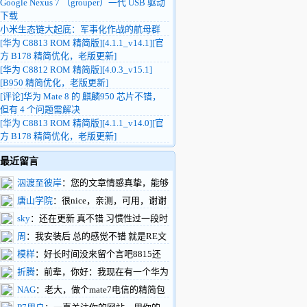
Google Nexus 7 （grouper）一代 USB 驱动
下载
小米生态链大起底：军事化作战的航母群
[华为 C8813 ROM 精简版][4.1.1_v14.1][官
方 B178 精简优化，老版更新]
[华为 C8812 ROM 精简版][4.0.3_v15.1]
[B950 精简优化，老版更新]
[评论]华为 Mate 8 的 麒麟950 芯片不错，
但有 4 个问题需解决
[华为 C8813 ROM 精简版][4.1.1_v14.0][官
方 B178 精简优化，老版更新]
最近留言
泅渡至彼岸
：您的文章情感真挚，能够
触动人心，引起共鸣。您的文章构思巧妙，
唐山学院
：很nice，亲测，可用，谢谢
情节设计新颖，让人拍案叫绝。
楼主
sky
：还在更新 真不错 习惯性过一段时
https://www.renhehui.com/renhehui/1289.html
间就过来看看
周
：我安装后 总的感觉不错 就是RE文
件管理不能正常工作 往系统内拷贝文件不
模样
：好长时间没来留个言吧8815还
行能再搞一版吗
做三网通吗？这样做个备用很不错，下一步
折腾
：前辈，你好：我现在有一个华为
有什么打算呢，做刷机包不行了！
c8500的机器。但是我百度也找不到刷机软
NAG
：老大，做个mate7电信的精简包
件，驱动的下载地址。如果您在百忙当中能
吧，网上都是东改西改的个性包