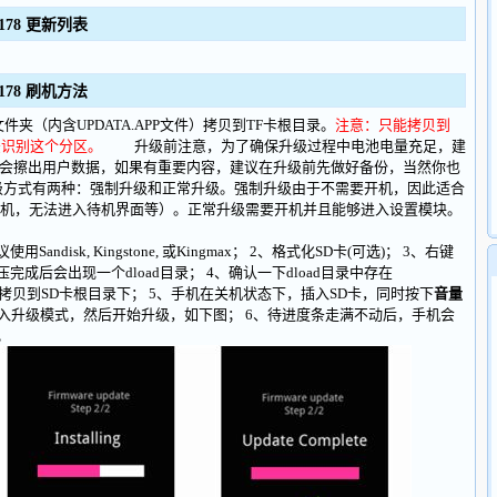
B178 更新列表
B178 刷机方法
夹（内含UPDATA.APP文件）拷贝到TF卡根目录。
注意：只能拷贝到
无法识别这个分区。
升级前注意，为了确保升级过程中电池电量充足，建
程会擦出用户数据，如果有重要内容，建议在升级前先做好备份，当然你也
方式有两种：强制升级和正常升级。强制升级由于不需要开机，因此适合
机，无法进入待机界面等）。正常升级需要开机并且能够进入设置模块。
ndisk, Kingstone, 或Kingmax； 2、格式化SD卡(可选)； 3、右键
成后会出现一个dload目录； 4、确认一下dload目录中存在
load拷贝到SD卡根目录下； 5、手机在关机状态下，插入SD卡，同时按下
音量
入升级模式，然后开始升级，如下图； 6、待进度条走满不动后，手机会
。