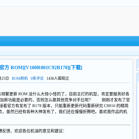
 官方 ROM][V100R001C92B178][下载]
4月25日
ROM刷机
0条评论
1430人围观过
方频繁更新 ROM 没什么大惊小怪的了，目前主打的机型，肯定要服务好各
增加新功能是必要的，否则怎么跟其他竞争对手比呢？ 刚刚才发布了官
接着官方有发布了 B178 版本，只能重新更新代码重新研究 C8816 的精简
晚点，虽然已经有各种大神发布了，我们还在慢慢折腾吧。喜欢我作品的机
博反馈，欢迎各位机油的意见和建议：