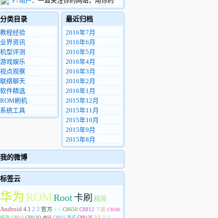
P7用户
：一直关注你的网站，用你的
看到这条留言，希望您能把这个机器用的找
ROM4年多了，中间换了2部华为手机。现
的东西包一份给我，非常感谢。
分类目录
最近归档
在用华为P7 电信版，很希望你能做P7的精
8972812@qq.com
简优化ROM。
教程经验
2016年7月
业界资讯
2016年6月
机型评测
2016年5月
游戏娱乐
2016年4月
视点观察
2016年3月
联络聊天
2016年2月
软件精选
2016年1月
ROM刷机
2015年12月
系统工具
2015年11月
2015年10月
2015年9月
2015年8月
我的微博
标签云
华为
ROM
Root
卡刷
精简
Android
4.1
2.3
官方
4.0
C8650
C8812
下载
C8500
纯净
C8813
C8813Q
中兴
C8815
集成
C8812E
2.2
评测