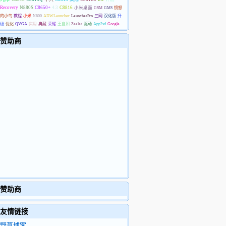
Recovery
N880S
C8650+
4.3
C8816
小米桌面
GSM
GMS
愤怒
的小鸟
教程
小米
N600
ADWLauncher
LauncherPro
三网
汉化版
升
级
优化
QVGA
实用
典藏
荣耀
王自如
Zealer
驱动
App2sd
Google
赞助商
赞助商
友情链接
野草博客