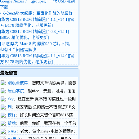
Google Nexus 7 （grouper）一代 USB 驱动
下载
小米生态链大起底：军事化作战的航母群
[华为 C8813 ROM 精简版][4.1.1_v14.1][官
方 B178 精简优化，老版更新]
[华为 C8812 ROM 精简版][4.0.3_v15.1]
[B950 精简优化，老版更新]
[评论]华为 Mate 8 的 麒麟950 芯片不错，
但有 4 个问题需解决
[华为 C8813 ROM 精简版][4.1.1_v14.0][官
方 B178 精简优化，老版更新]
最近留言
泅渡至彼岸
：您的文章情感真挚，能够
触动人心，引起共鸣。您的文章构思巧妙，
唐山学院
：很nice，亲测，可用，谢谢
情节设计新颖，让人拍案叫绝。
楼主
sky
：还在更新 真不错 习惯性过一段时
https://www.renhehui.com/renhehui/1289.html
间就过来看看
周
：我安装后 总的感觉不错 就是RE文
件管理不能正常工作 往系统内拷贝文件不
模样
：好长时间没来留个言吧8815还
行能再搞一版吗
做三网通吗？这样做个备用很不错，下一步
折腾
：前辈，你好：我现在有一个华为
有什么打算呢，做刷机包不行了！
c8500的机器。但是我百度也找不到刷机软
NAG
：老大，做个mate7电信的精简包
件，驱动的下载地址。如果您在百忙当中能
吧，网上都是东改西改的个性包