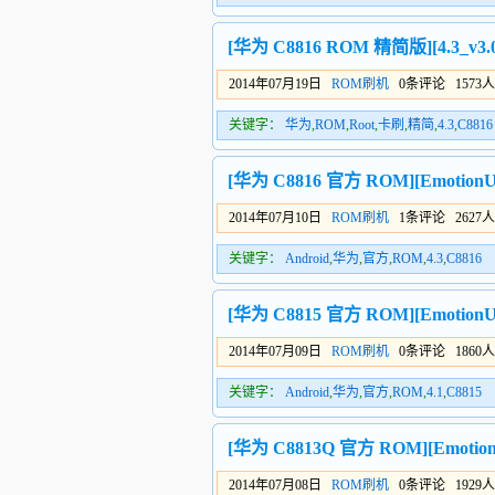
[华为 C8816 ROM 精简版][4.3_v3
2014年07月19日
ROM刷机
0条评论 1573
关键字：
华为
,
ROM
,
Root
,
卡刷
,
精简
,
4.3
,
C8816
[华为 C8816 官方 ROM][EmotionU
2014年07月10日
ROM刷机
1条评论 2627
关键字：
Android
,
华为
,
官方
,
ROM
,
4.3
,
C8816
[华为 C8815 官方 ROM][EmotionU
2014年07月09日
ROM刷机
0条评论 1860
关键字：
Android
,
华为
,
官方
,
ROM
,
4.1
,
C8815
[华为 C8813Q 官方 ROM][Emotion
2014年07月08日
ROM刷机
0条评论 1929