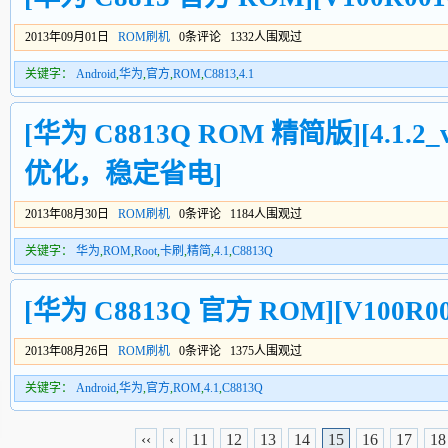
2013年09月01日
ROM刷机
0条评论 1332人围观过
关键字：
Android
,
华为
,
官方
,
ROM
,
C8813
,
4.1
[华为 C8813Q ROM 精简版][4.1.2_v
优化，稳定省电]
2013年08月30日
ROM刷机
0条评论 1184人围观过
关键字：
华为
,
ROM
,
Root
,
卡刷
,
精简
,
4.1
,
C8813Q
[华为 C8813Q 官方 ROM][V100R00
2013年08月26日
ROM刷机
0条评论 1375人围观过
关键字：
Android
,
华为
,
官方
,
ROM
,
4.1
,
C8813Q
‹‹
‹
11
12
13
14
15
16
17
18