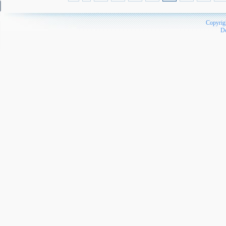
Copyrig
D