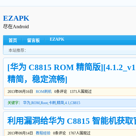
EZAPK
尽在Android
EZAPK
首页
留言板
本站推荐：
[华为 C8815 ROM 精简版][4.1.2_v
精简，稳定流畅]
2013年09月16日
ROM刷机
0条评论 1371人围观过
关键字：
华为
,
ROM
,
Root
,
卡刷
,
精简
,
4.1
,
C8815
利用漏洞给华为 C8815 智能机获
2013年09月14日
教程经验
0条评论 1767人围观过